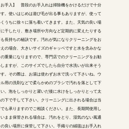
【お手入】 普段のお手入れは掃除機をかけるだけで十分
です。使いはじめは遊び毛が出る事もありますが、使って
いくうちに徐々に落ち着いてきます。また、天気の良い場
所に干したり、敷き場所や方向など定期的に変えたりする
事も長持ちの秘訣です。汚れが気になりクリーニングをお
考えの場合、大きいサイズのギャッベですと水を含みかな
りの重量になりますので、専門店でのクリーニングをお勧
めしますが、このサイズでしたら自分で水洗いが出来そう
です。その際は、お湯は使わずお水で洗って下さいね。ウ
ール用の洗剤などで柔らかめのブラシで汚れを落として下
さい。泡をしっかりと濯いだ後に水けをしっかりとって太
陽の下で干して下さい。クリーニングに出される場合は当
店でも承りますのでご相談ください。また、長期間使用し
ないまま保管される場合は、汚れをとり、湿気のない風通
しの良い場所に保管して下さい。手織りの絨毯はお手入れ