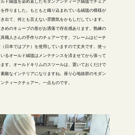
ールド絨毯を染め直したモダンアンティーク絨毯でチェア
ーを作りました。もともと織り込まれている絨毯の模様が
浮き出て、何とも言えない雰囲気をかもしだしています。
大きめのキューブの形がお洒落で存在感あります。熟練の
家具職人さんの手作りのチェアーです。フレームはビーチ
材（日本ではブナ）を使用していますので丈夫です。使っ
ているオールド絨毯はメンテナンスを済ませてから張って
います。オールドキリムのスツールは、置いておくだけで
も素敵なインテリアになりますね。座り心地抜群のモダン
アンティークチェアー。一点ものです。