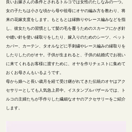
良いお嫁さんの条件とされるトルコでは女性のたしなみの一つ。
女の子たちは小さな頃から母や祖母にオヤの編み方を教わり、将
来の花嫁支度をします。もともとは縁飾りやレース編みなどを指
し、彼女たちの習慣として髪の毛を覆うためのスカーフにかぎ針
や縫い針を使い縁取りをしたり、嫁入りのためのシーツ、ベット
カバー、カーテン、タオルなどに手刺繍やレース編みの縁取りを
したりしたのがオヤ。子供が生まれると、子供の結婚式でお祝い
に来てくれるお客様に渡すために、オヤを作りチェストに集めて
おくお母さんもいるようです。
母から娘へと長い歳月を経て受け継がれてきた伝統のオヤはアク
セサリーとしても人気急上昇中。イスタンブルバザールでは、ト
ルコの主婦たちが手作りした繊細なオヤのアクセサリーをご紹介
します。