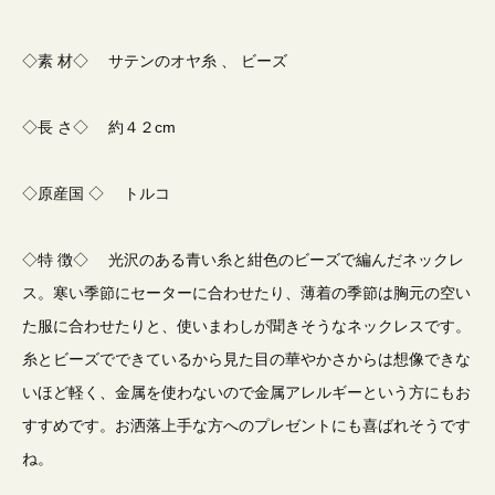
◇素 材◇ サテンのオヤ糸 、 ビーズ
◇長 さ◇ 約４２cm
◇原産国 ◇ トルコ
◇特 徴◇ 光沢のある青い糸と紺色のビーズで編んだネックレ
ス。寒い季節にセーターに合わせたり、薄着の季節は胸元の空い
た服に合わせたりと、使いまわしが聞きそうなネックレスです。
糸とビーズでできているから見た目の華やかさからは想像できな
いほど軽く、金属を使わないので金属アレルギーという方にもお
すすめです。お洒落上手な方へのプレゼントにも喜ばれそうです
ね。