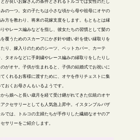
ことが良いお嫁さんの条件とされるトルコでは女性のたし
なみの一つ。女の子たちは小さな頃から母や祖母にオヤの
編み方を教わり、将来の花嫁支度をします。もともとは縁
飾りやレース編みなどを指し、彼女たちの習慣として髪の
毛を覆うためのスカーフにかぎ針や縫い針を使い縁取りを
したり、嫁入りのためのシーツ、ベットカバー、カーテ
ン、タオルなどに手刺繍やレース編みの縁取りをしたりし
たのがオヤ。子供が生まれると、子供の結婚式でお祝いに
来てくれるお客様に渡すために、オヤを作りチェストに集
めておくお母さんもいるようです。
母から娘へと長い歳月を経て受け継がれてきた伝統のオヤ
はアクセサリーとしても人気急上昇中。イスタンブルバザ
ールでは、トルコの主婦たちが手作りした繊細なオヤのア
クセサリーをご紹介します。