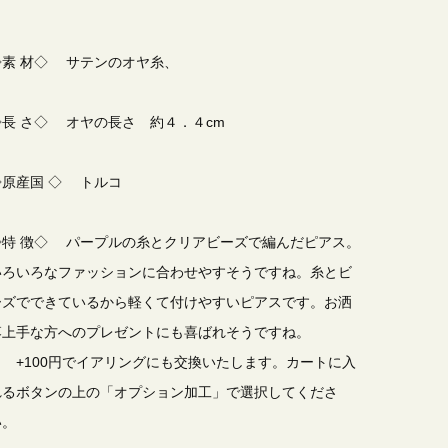
◇素 材◇ サテンのオヤ糸、
◇長 さ◇ オヤの長さ 約４．４cm
◇原産国 ◇ トルコ
◇特 徴◇ パープルの糸とクリアビーズで編んだピアス。
いろいろなファッションに合わせやすそうですね。糸とビ
ーズでできているから軽くて付けやすいピアスです。お洒
落上手な方へのプレゼントにも喜ばれそうですね。
※ +100円でイアリングにも交換いたします。カートに入
れるボタンの上の「オプション加工」で選択してくださ
い。